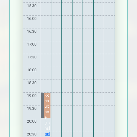
15:30
16:00
16:30
17:00
17:30
18:00
18:30
Ko
19:00
ns
ult
19:30
acj
e
20:00
[ko
ns]
onl
20:30