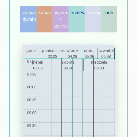
zajęcia
konsultacje
egzamin
rezerwacje
nieobecność
inne
dydaktyczne
/
zaliczenie
godz.
poniedziałek
wtorek
środa
czwartek
03.08
04.08
05.08
06.08
07:00
piątek
sobota
niedziela
07.08
08.08
09.08
07:30
08:00
08:30
09:00
09:30