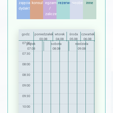
zajęcia
konsultacje
egzamin
rezerwacje
nieobecność
inne
dydaktyczne
/
zaliczenie
godz.
poniedziałek
wtorek
środa
czwartek
03.08
04.08
05.08
06.08
07:00
piątek
sobota
niedziela
07.08
08.08
09.08
07:30
08:00
08:30
09:00
09:30
10:00