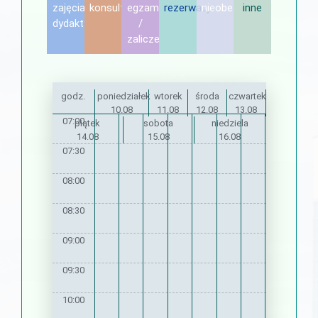
zajęcia
konsultacje
egzamin
rezerwacje
nieobecność
inne
dydaktyczne
/
zaliczenie
godz.
poniedziałek
wtorek
środa
czwartek
10.08
11.08
12.08
13.08
07:00
piątek
sobota
niedziela
14.08
15.08
16.08
07:30
08:00
08:30
09:00
09:30
10:00