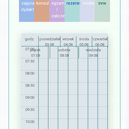
zajęcia
konsultacje
egzamin
rezerwacje
nieobecność
inne
dydaktyczne
/
zaliczenie
godz.
poniedziałek
wtorek
środa
czwartek
03.08
04.08
05.08
06.08
07:00
piątek
sobota
niedziela
07.08
08.08
09.08
07:30
08:00
08:30
09:00
09:30
10:00