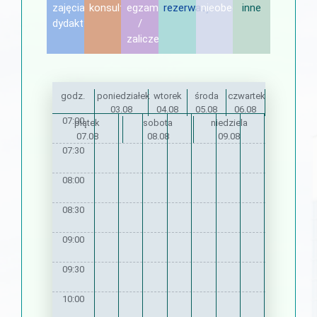
zajęcia
konsultacje
egzamin
rezerwacje
nieobecność
inne
dydaktyczne
/
zaliczenie
godz.
poniedziałek
wtorek
środa
czwartek
03.08
04.08
05.08
06.08
07:00
piątek
sobota
niedziela
07.08
08.08
09.08
07:30
08:00
08:30
09:00
09:30
10:00