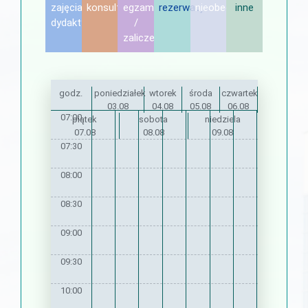
zajęcia
konsultacje
egzamin
rezerwacje
nieobecność
inne
dydaktyczne
/
zaliczenie
godz.
poniedziałek
wtorek
środa
czwartek
03.08
04.08
05.08
06.08
07:00
piątek
sobota
niedziela
07.08
08.08
09.08
07:30
08:00
08:30
09:00
09:30
10:00