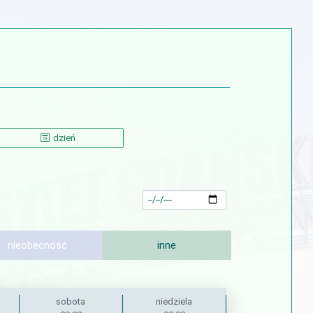
dzień
nieobecność
inne
sobota
niedziela