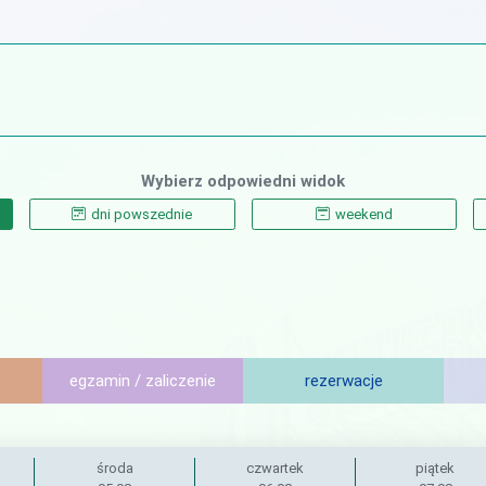
Wybierz odpowiedni widok
dni powszednie
weekend
egzamin / zaliczenie
rezerwacje
środa
czwartek
piątek