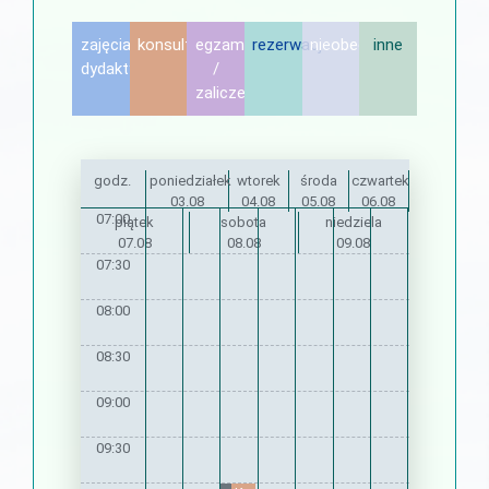
zajęcia
konsultacje
egzamin
rezerwacje
nieobecność
inne
dydaktyczne
/
zaliczenie
godz.
poniedziałek
wtorek
środa
czwartek
03.08
04.08
05.08
06.08
07:00
piątek
sobota
niedziela
07.08
08.08
09.08
07:30
08:00
08:30
09:00
09:30