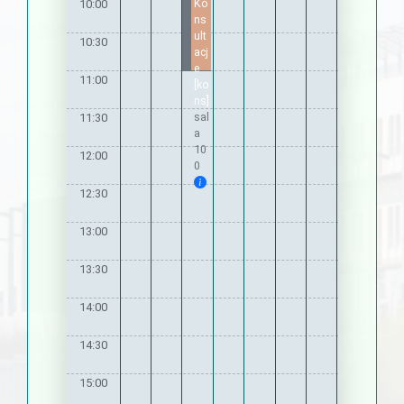
Ko
10:00
ns
ult
10:30
acj
e
11:00
[ko
ns]
sal
11:30
a
10
12:00
0
12:30
13:00
13:30
14:00
14:30
15:00