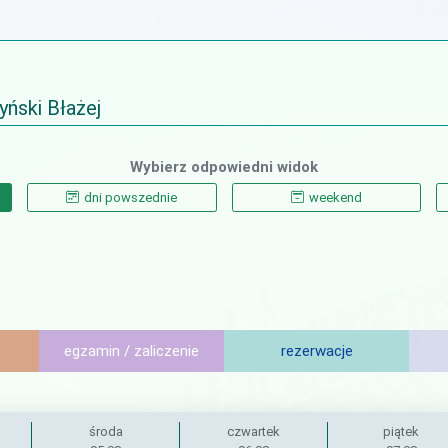
ński Błażej
Wybierz odpowiedni widok
dni powszednie
weekend
egzamin / zaliczenie
rezerwacje
środa
czwartek
piątek