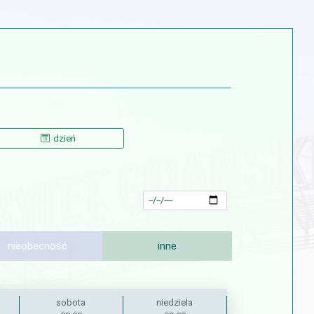
dzień
nieobecność
inne
sobota
niedziela