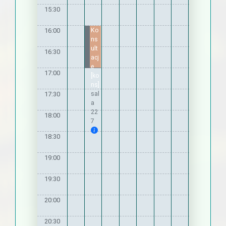
15:30
Ko
16:00
ns
ult
16:30
acj
e
17:00
[ko
ns]
sal
17:30
a
22
18:00
7
18:30
19:00
19:30
20:00
20:30