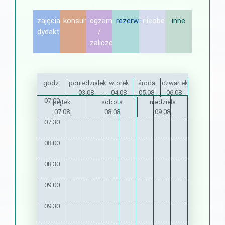
zajęcia
konsultacje
egzamin
rezerwacje
nieobecność
inne
dydaktyczne
/
zaliczenie
godz.
poniedziałek
wtorek
środa
czwartek
03.08
04.08
05.08
06.08
07:00
piątek
sobota
niedziela
07.08
08.08
09.08
07:30
08:00
08:30
09:00
09:30