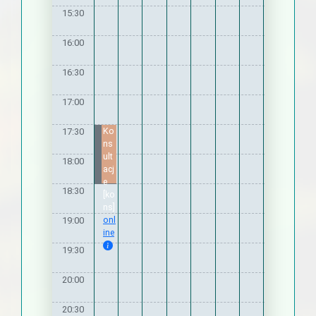
15:30
16:00
16:30
17:00
Ko
17:30
ns
ult
18:00
acj
e
18:30
[ko
ns]
onl
19:00
ine
19:30
20:00
20:30