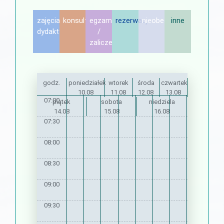
zajęcia
konsultacje
egzamin
rezerwacje
nieobecność
inne
dydaktyczne
/
zaliczenie
godz.
poniedziałek
wtorek
środa
czwartek
10.08
11.08
12.08
13.08
07:00
piątek
sobota
niedziela
14.08
15.08
16.08
07:30
08:00
08:30
09:00
09:30