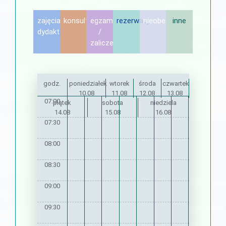
zajęcia
konsultacje
egzamin
rezerwacje
nieobecność
inne
dydaktyczne
/
zaliczenie
godz.
poniedziałek
wtorek
środa
czwartek
10.08
11.08
12.08
13.08
07:00
piątek
sobota
niedziela
14.08
15.08
16.08
07:30
08:00
08:30
09:00
09:30