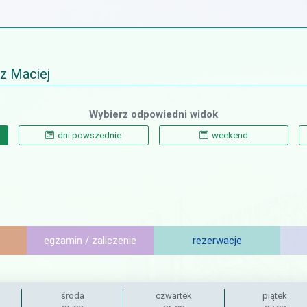
z Maciej
Wybierz odpowiedni widok
dni powszednie
weekend
egzamin / zaliczenie
rezerwacje
środa
czwartek
piątek