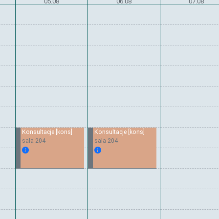
05.08
06.08
07.08
Konsultacje [kons]
Konsultacje [kons]
sala 204
sala 204