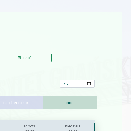
dzień
nieobecność
inne
sobota
niedziela